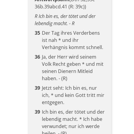
36b.39abcd.41 (R: 39c))
R Ich bin es, der tötet und der
lebendig macht. - R
35
Der Tag ihres Verderbens
ist nah * und ihr
Verhängnis kommt schnell.
36
Ja, der Herr wird seinem
Volk Recht geben * und mit
seinen Dienern Mitleid
haben. - (R)
39
Jetzt seht: Ich bin es, nur
ich, * und kein Gott tritt mir
entgegen.
39
Ich bin es, der tötet und der
lebendig macht. * Ich habe
verwundet; nur ich werde
heilen. - (R)