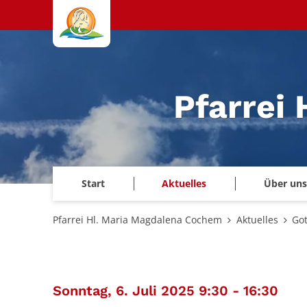
Zum Inhalt springen
Pfarrei
Start
Aktuelles
Über uns
Pfarrei Hl. Maria Magdalena Cochem
Aktuelles
Got
:
Sonntag, 6. Juli 2025 9:30 - 16:30