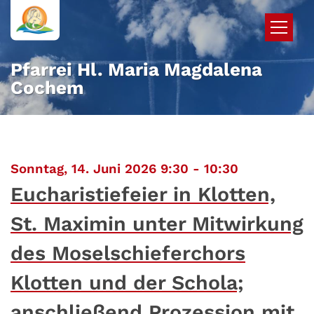
Zum Inhalt springen
Pfarrei Hl. Maria Magdalena
Cochem
:
Sonntag, 14. Juni 2026 9:30 - 10:30
Eucharistiefeier in Klotten,
St. Maximin unter Mitwirkung
des Moselschieferchors
Klotten und der Schola;
anschließend Prozession mit