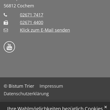
56812
Cochem
02671 7417
02671 4400
Klick zum E-Mail senden
Bistum Trier auf YouTube
© Bistum Trier
Impressum
Datenschutzerklärung
✕
Ihre Wahlmöglichkeiten bezüglich Cookies