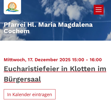
Zum Inhalt springen
Pfarrei Hl. Maria Magdalena
Cochem
:
Mittwoch, 17. Dezember 2025 15:00 - 16:00
Eucharistiefeier in Klotten im
Bürgersaal
In Kalender eintragen