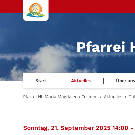
Zum Inhalt springen
Pfarrei
Start
Aktuelles
Über uns
Pfarrei Hl. Maria Magdalena Cochem
Aktuelles
Got
Sonntag, 21. September 2025 14:00 - 