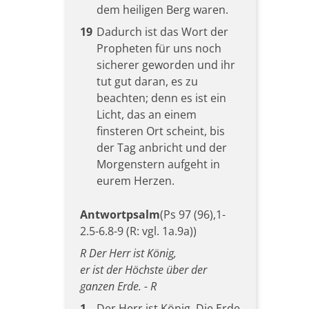
dem heiligen Berg waren.
19
Dadurch ist das Wort der
Propheten für uns noch
sicherer geworden und ihr
tut gut daran, es zu
beachten; denn es ist ein
Licht, das an einem
finsteren Ort scheint, bis
der Tag anbricht und der
Morgenstern aufgeht in
eurem Herzen.
Antwortpsalm
(Ps 97 (96),1-
2.5-6.8-9 (R: vgl. 1a.9a))
R Der Herr ist König,
er ist der Höchste über der
ganzen Erde. - R
1
Der Herr ist König. Die Erde