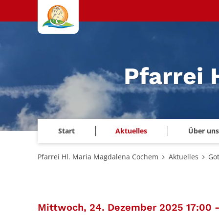
Zum Inhalt springen
Pfarrei
Start
Aktuelles
Über uns
Pfarrei Hl. Maria Magdalena Cochem
Aktuelles
Got
Mittwoch, 24. Dezember 2025 17:00 -