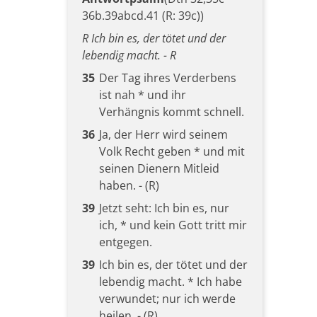
36b.39abcd.41 (R: 39c))
R Ich bin es, der tötet und der
lebendig macht. - R
35
Der Tag ihres Verderbens
ist nah * und ihr
Verhängnis kommt schnell.
36
Ja, der Herr wird seinem
Volk Recht geben * und mit
seinen Dienern Mitleid
haben. - (R)
39
Jetzt seht: Ich bin es, nur
ich, * und kein Gott tritt mir
entgegen.
39
Ich bin es, der tötet und der
lebendig macht. * Ich habe
verwundet; nur ich werde
heilen. - (R)