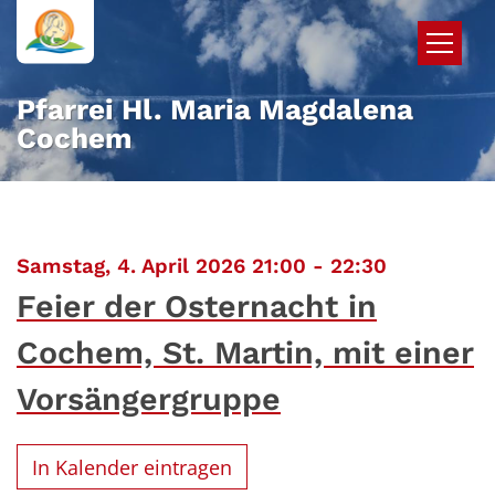
Zum Inhalt springen
Pfarrei Hl. Maria Magdalena
Cochem
:
Samstag, 4. April 2026 21:00 - 22:30
Feier der Osternacht in
Cochem, St. Martin, mit einer
Vorsängergruppe
In Kalender eintragen