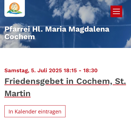
Zum Inhalt springen
Pfarrei Hl. Maria Magdalena
Cochem
:
Samstag, 5. Juli 2025 18:15 - 18:30
Friedensgebet in Cochem, St.
Martin
In Kalender eintragen