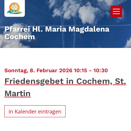
Zum Inhalt springen
Pfarrei Hl. Maria Magdalena
Cochem
:
Sonntag, 8. Februar 2026 10:15 - 10:30
Friedensgebet in Cochem, St.
Martin
In Kalender eintragen