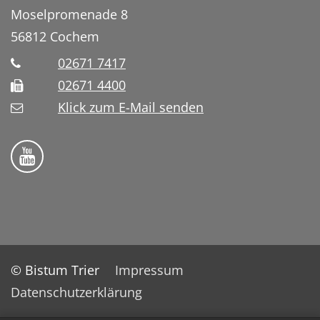
Moselpromenade 8
56812
Cochem
02671 7417
02671 4400
Klick zum E-Mail senden
Bistum Trier auf YouTube
© Bistum Trier
Impressum
Datenschutzerklärung