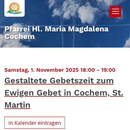
Zum Inhalt springen
Pfarrei Hl. Maria Magdalena
Cochem
:
Samstag, 1. November 2025 18:00 - 19:00
Gestaltete Gebetszeit zum
Ewigen Gebet in Cochem, St.
Martin
In Kalender eintragen