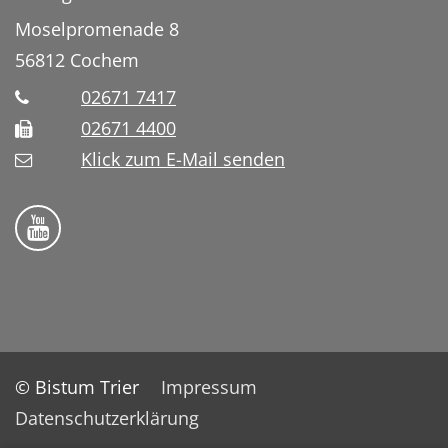
Moselpromenade 8
56812
Cochem
02671 7417
02671 4400
Klick zum E-Mail senden
Bistum Trier auf YouTube
© Bistum Trier
Impressum
Datenschutzerklärung