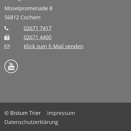
Moselpromenade 8
56812
Cochem
02671 7417
02671 4400
Klick zum E-Mail senden
Bistum Trier auf YouTube
© Bistum Trier
Impressum
Datenschutzerklärung