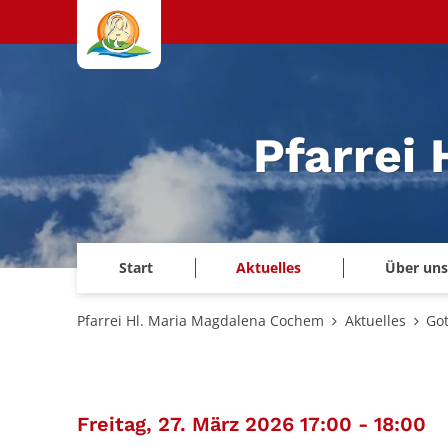
Zum Inhalt springen
Pfarrei
Start
Aktuelles
Über uns
Pfarrei Hl. Maria Magdalena Cochem
Aktuelles
Got
:
Freitag, 27. März 2026 17:00 - 18:00