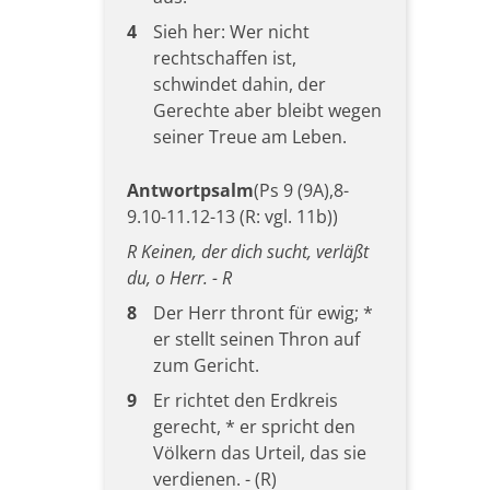
4
Sieh her: Wer nicht
rechtschaffen ist,
schwindet dahin, der
Gerechte aber bleibt wegen
seiner Treue am Leben.
Antwortpsalm
(Ps 9 (9A),8-
9.10-11.12-13 (R: vgl. 11b))
R Keinen, der dich sucht, verläßt
du, o Herr. - R
8
Der Herr thront für ewig; *
er stellt seinen Thron auf
zum Gericht.
9
Er richtet den Erdkreis
gerecht, * er spricht den
Völkern das Urteil, das sie
verdienen. - (R)