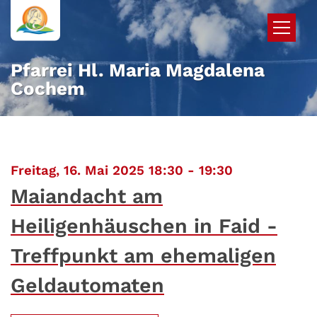
Zum Inhalt springen
Pfarrei Hl. Maria Magdalena
Cochem
:
Freitag, 16. Mai 2025 18:30 - 19:30
Maiandacht am
Heiligenhäuschen in Faid -
Treffpunkt am ehemaligen
Geldautomaten