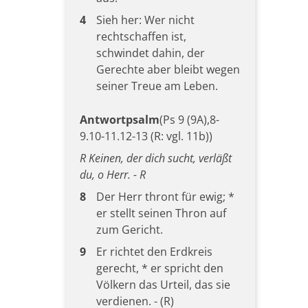
4
Sieh her: Wer nicht
rechtschaffen ist,
schwindet dahin, der
Gerechte aber bleibt wegen
seiner Treue am Leben.
Antwortpsalm
(Ps 9 (9A),8-
9.10-11.12-13 (R: vgl. 11b))
R Keinen, der dich sucht, verläßt
du, o Herr. - R
8
Der Herr thront für ewig; *
er stellt seinen Thron auf
zum Gericht.
9
Er richtet den Erdkreis
gerecht, * er spricht den
Völkern das Urteil, das sie
verdienen. - (R)