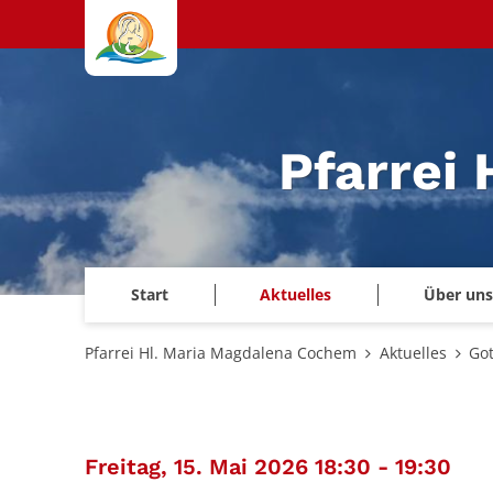
Zum Inhalt springen
Pfarrei
Start
Aktuelles
Über uns
Pfarrei Hl. Maria Magdalena Cochem
Aktuelles
Got
:
Freitag, 15. Mai 2026 18:30 - 19:30