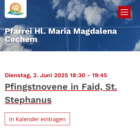
Zum Inhalt springen
Pfarrei Hl. Maria Magdalena
Cochem
:
Dienstag, 3. Juni 2025 18:30 - 19:45
Pfingstnovene in Faid, St.
Stephanus
In Kalender eintragen