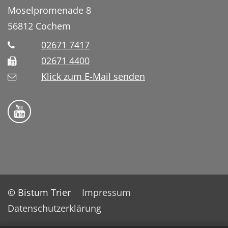
Moselpromenade 8
56812
Cochem
02671 7417
02671 4400
Klick zum E-Mail senden
Bistum Trier auf YouTube
© Bistum Trier
Impressum
Datenschutzerklärung