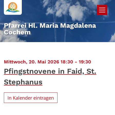
Zum Inhalt springen
Pfarrei Hl. Maria Magdalena
Cochem
:
Mittwoch, 20. Mai 2026 18:30 - 19:30
Pfingstnovene in Faid, St.
Stephanus
In Kalender eintragen