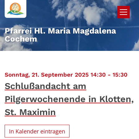
Zum Inhalt springen
Pfarrei Hl. Maria Magdalena
Cochem
:
Sonntag, 21. September 2025 14:30 - 15:30
Schlußandacht am
Pilgerwochenende in Klotten,
St. Maximin
In Kalender eintragen