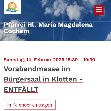
Zum Inhalt springen
Pfarrei Hl. Maria Magdalena
Cochem
:
Samstag, 14. Februar 2026 18:30 - 19:30
Vorabendmesse im
Bürgersaal in Klotten -
ENTFÄLLT
In Kalender eintragen