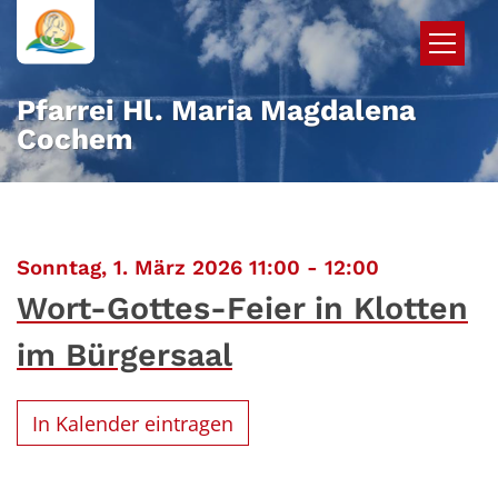
Zum Inhalt springen
Pfarrei Hl. Maria Magdalena
Cochem
:
Sonntag, 1. März 2026 11:00 - 12:00
Wort-Gottes-Feier in Klotten
im Bürgersaal
In Kalender eintragen