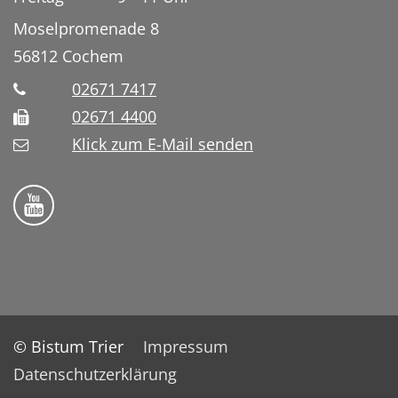
Moselpromenade 8
56812
Cochem
02671 7417
02671 4400
Klick zum E-Mail senden
Bistum Trier auf YouTube
© Bistum Trier
Impressum
Datenschutzerklärung