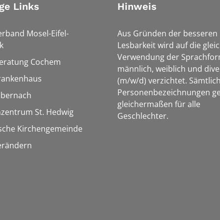
ge Links
Hinweis
erband Mosel-Eifel-
Aus Gründen der besseren
k
Lesbarkeit wird auf die glei
Verwendung der Sprachfo
eratung Cochem
männlich, weiblich und dive
rankenhaus
(m/w/d) verzichtet. Sämtlic
Personenbezeichnungen ge
Ebernach
gleichermaßen für alle
nzentrum St. Hedwig
Geschlechter.
ische Kirchengemeinde
erändern