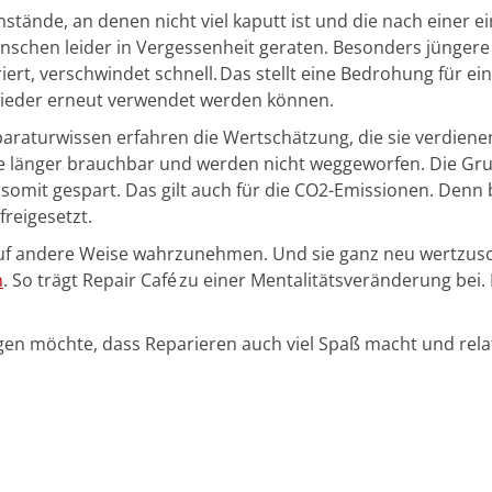
tände, an denen nicht viel kaputt ist und die nach einer 
enschen leider in Vergessenheit geraten. Besonders jüngere
ert, verschwindet schnell. Das stellt eine Bedrohung für ein
 wieder erneut verwendet werden können.
araturwissen erfahren die Wertschätzung, die sie verdienen
e länger brauchbar und werden nicht weggeworfen. Die Grun
d somit gespart. Das gilt auch für die CO2-Emissionen. Den
reigesetzt.
f andere Weise wahrzunehmen. Und sie ganz neu wertzusch
n
. So trägt Repair Café zu einer Mentalitätsveränderung bei
igen möchte, dass Reparieren auch viel Spaß macht und rela