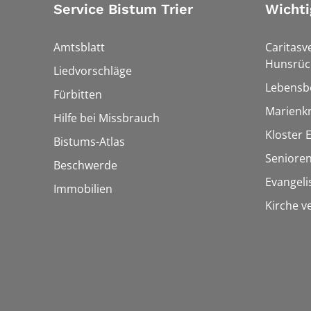
Service Bistum Trier
Wichti
Amtsblatt
Caritasv
Hunsrüc
Liedvorschläge
Lebensb
Fürbitten
Marienk
Hilfe bei Missbrauch
Kloster 
Bistums-Atlas
Seniore
Beschwerde
Evangel
Immobilien
Kirche v