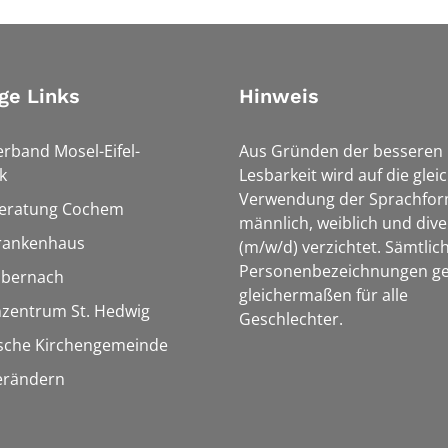
ge Links
Hinweis
erband Mosel-Eifel-
Aus Gründen der besseren
k
Lesbarkeit wird auf die glei
Verwendung der Sprachfo
eratung Cochem
männlich, weiblich und dive
rankenhaus
(m/w/d) verzichtet. Sämtlic
Personenbezeichnungen ge
Ebernach
gleichermaßen für alle
nzentrum St. Hedwig
Geschlechter.
ische Kirchengemeinde
erändern