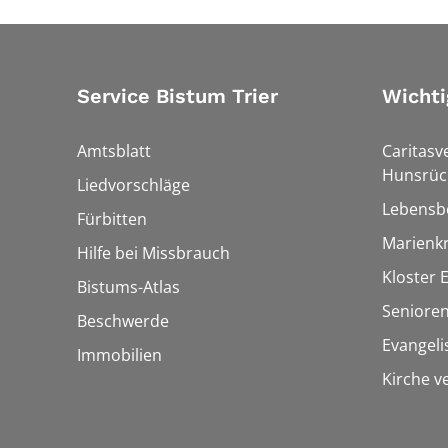
Service Bistum Trier
Wichti
Amtsblatt
Caritasv
Hunsrüc
Liedvorschläge
Lebensb
Fürbitten
Marienk
Hilfe bei Missbrauch
Kloster 
Bistums-Atlas
Seniore
Beschwerde
Evangel
Immobilien
Kirche v