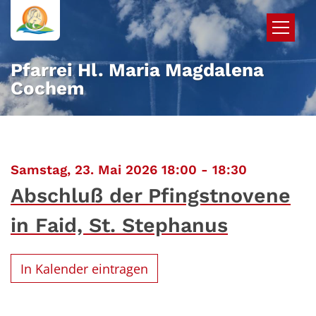
Zum Inhalt springen
Pfarrei Hl. Maria Magdalena
Cochem
:
Samstag, 23. Mai 2026 18:00 - 18:30
Abschluß der Pfingstnovene
in Faid, St. Stephanus
In Kalender eintragen