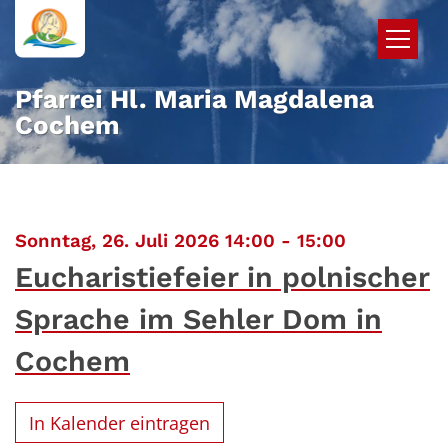
Zum Inhalt springen
Pfarrei Hl. Maria Magdalena
Cochem
:
Sonntag, 26. Juli 2026 14:00 - 15:00
Eucharistiefeier in polnischer
Sprache im Sehler Dom in
Cochem
In Kalender eintragen