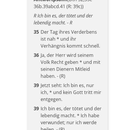
36b.39abcd.41 (R: 39c))
R Ich bin es, der tötet und der
lebendig macht. - R
35
Der Tag ihres Verderbens
ist nah * und ihr
Verhängnis kommt schnell.
36
Ja, der Herr wird seinem
Volk Recht geben * und mit
seinen Dienern Mitleid
haben. - (R)
39
Jetzt seht: Ich bin es, nur
ich, * und kein Gott tritt mir
entgegen.
39
Ich bin es, der tötet und der
lebendig macht. * Ich habe
verwundet; nur ich werde
heilen. - (R)