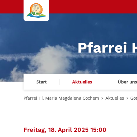
Zum Inhalt springen
Pfarrei
Start
Aktuelles
Über uns
Pfarrei Hl. Maria Magdalena Cochem
Aktuelles
Got
:
Freitag, 18. April 2025 15:00