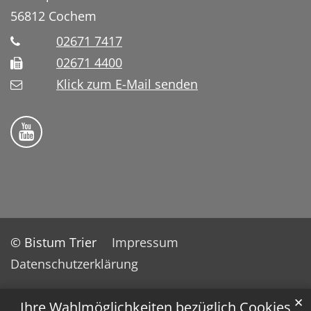
56812
Cochem
02671 7417
02671 4400
Klick zum E-Mail senden
Bistum Trier auf YouTube
© Bistum Trier
Impressum
Datenschutzerklärung
✕
Ihre Wahlmöglichkeiten bezüglich Cookies