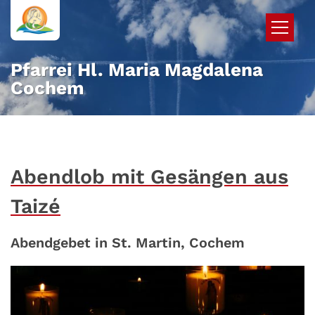
Zum Inhalt springen
Pfarrei Hl. Maria Magdalena
Cochem
Abendlob mit Gesängen aus
Taizé
Abendgebet in St. Martin, Cochem