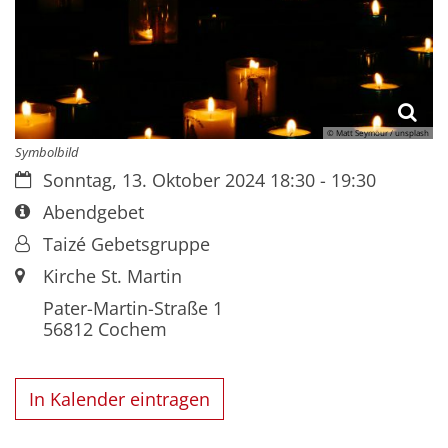
© Matt Seymour / unsplash
Symbolbild
Datum:
Sonntag, 13. Oktober 2024 18:30 - 19:30
Art bzw. Nummer:
Abendgebet
Von:
Taizé Gebetsgruppe
Ort:
Kirche St. Martin
Pater-Martin-Straße 1
56812
Cochem
In Kalender eintragen