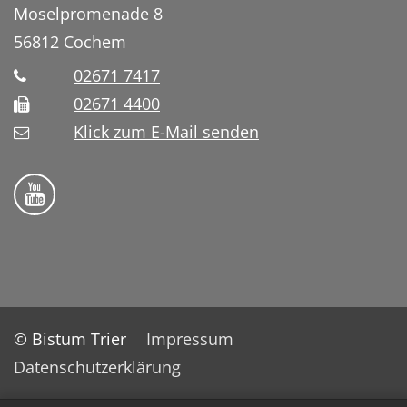
Moselpromenade 8
56812
Cochem
02671 7417
02671 4400
Klick zum E-Mail senden
Bistum Trier auf YouTube
© Bistum Trier
Impressum
Datenschutzerklärung