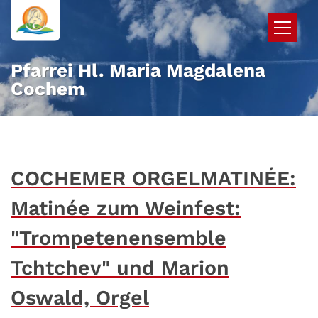
Zum Inhalt springen
Pfarrei Hl. Maria Magdalena
Cochem
COCHEMER ORGELMATINÉE:
Matinée zum Weinfest:
"Trompetenensemble
Tchtchev" und Marion
Oswald, Orgel