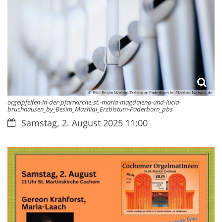
© Bild: Besim Mazhiqi/Erzbistum Paderborn In: Pfarrbriefservice.de
orgelpfeifen-in-der-pfarrkirche-st.-maria-magdalena-und-lucia-
bruchhausen_by_Besim_Mazhiqi_Erzbistum-Paderborn_pbs
Datum:
Samstag, 2. August 2025 11:00