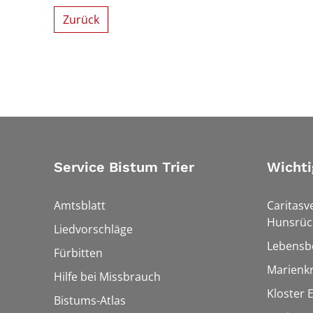
Zurück
Service Bistum Trier
Wichti
Amtsblatt
Caritasv
Hunsrüc
Liedvorschläge
Lebensb
Fürbitten
Marienk
Hilfe bei Missbrauch
Kloster 
Bistums-Atlas