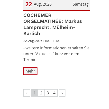
22
Aug. 2026
Samstag
Datum: 22. August 2026
COCHEMER
ORGELMATINÉE: Markus
Lamprecht, Mülheim-
Kärlich
22. Aug. 2026 11:00 - 12:00
- weitere Informationen erhalten Sie
unter "Aktuelles" kurz vor dem
Termin
Mehr
Vorherige Seite
Nächste Seite
1
2
3
4