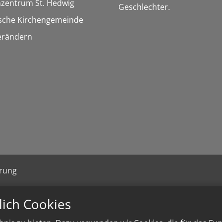
nzentrum St. Hedwig
Geschlechter.
ische Kirchengemeinde
erändern
ärung
lich Cookies