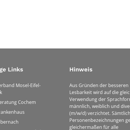
ge Links
Hinweis
erband Mosel-Eifel-
Aus Gründen der besseren
k
Lesbarkeit wird auf die glei
Verwendung der Sprachfo
eratung Cochem
männlich, weiblich und dive
rankenhaus
(m/w/d) verzichtet. Sämtlic
Personenbezeichnungen ge
Ebernach
gleichermaßen für alle