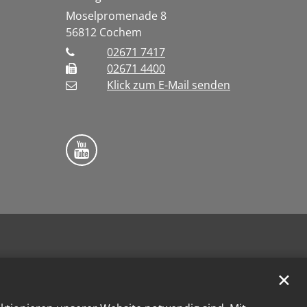
Moselpromenade 8
56812
Cochem
02671 7417
02671 4400
Klick zum E-Mail senden
Bistum Trier auf YouTube
✕