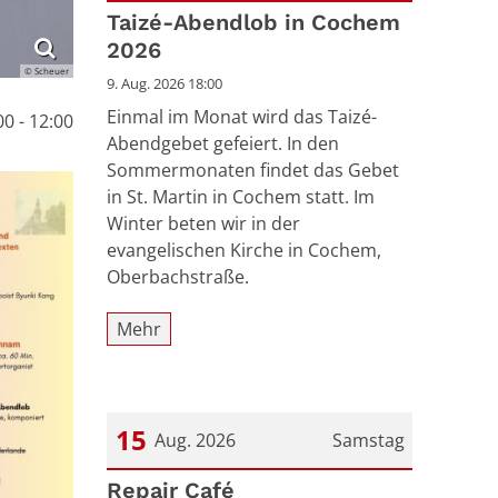
Datum: 9. August 2026
Taizé-Abendlob in Cochem
2026
© Scheuer
9. Aug. 2026 18:00
Einmal im Monat wird das Taizé-
00 - 12:00
Abendgebet gefeiert. In den
Sommermonaten findet das Gebet
in St. Martin in Cochem statt. Im
Winter beten wir in der
evangelischen Kirche in Cochem,
Oberbachstraße.
Mehr
15
Aug. 2026
Samstag
Datum: 15. August 2026
Repair Café