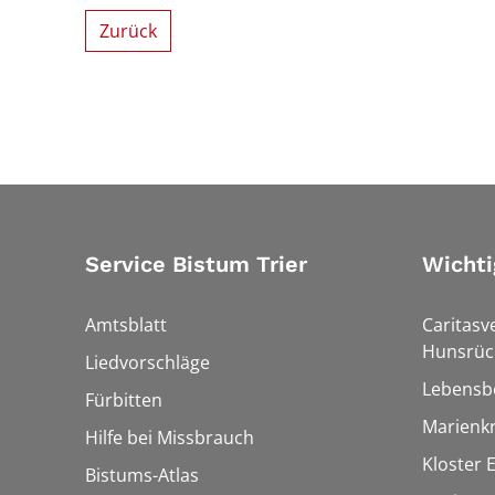
Zurück
Service Bistum Trier
Wichti
Amtsblatt
Caritasv
Hunsrüc
Liedvorschläge
Lebensb
Fürbitten
Marienk
Hilfe bei Missbrauch
Kloster 
Bistums-Atlas