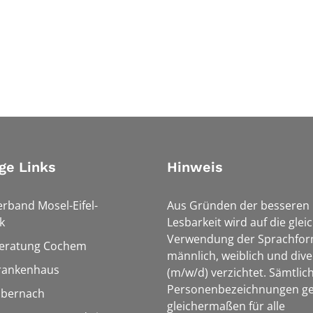
ge Links
Hinweis
erband Mosel-Eifel-
Aus Gründen der besseren
k
Lesbarkeit wird auf die glei
Verwendung der Sprachfo
eratung Cochem
männlich, weiblich und dive
rankenhaus
(m/w/d) verzichtet. Sämtlic
Personenbezeichnungen ge
Ebernach
gleichermaßen für alle