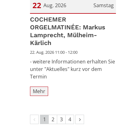
22
Aug. 2026
Samstag
Datum: 22. August 2026
COCHEMER
ORGELMATINÉE: Markus
Lamprecht, Mülheim-
Kärlich
22. Aug. 2026 11:00 - 12:00
- weitere Informationen erhalten Sie
unter "Aktuelles" kurz vor dem
Termin
Mehr
Vorherige Seite
Nächste Seite
1
2
3
4