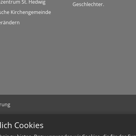
nzentrum St. Hedwig
Geschlechter.
ische Kirchengemeinde
erändern
ärung
lich Cookies