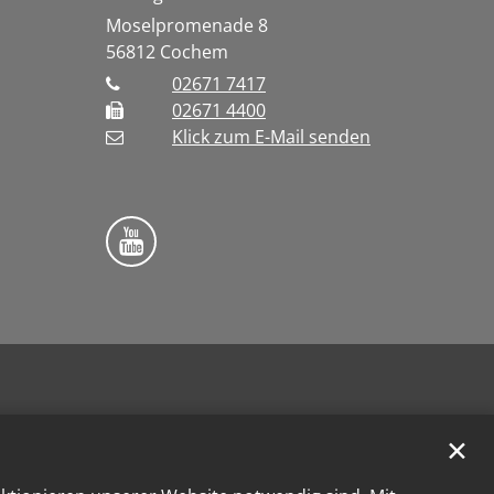
Moselpromenade 8
56812
Cochem
02671 7417
02671 4400
Klick zum E-Mail senden
Bistum Trier auf YouTube
✕