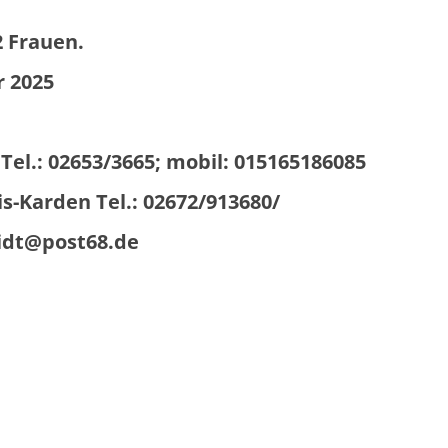
2 Frauen.
r 2025
 Tel.: 02653/3665; mobil: 015165186085
en Tel.: 02672/913680/
@post68.de