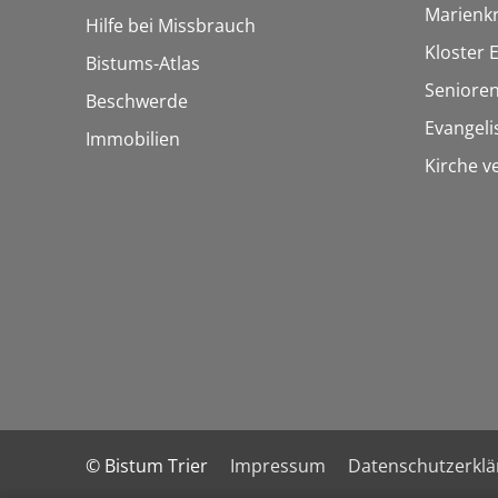
Marienk
Hilfe bei Missbrauch
Kloster 
Bistums-Atlas
Seniore
Beschwerde
Evangel
Immobilien
Kirche v
© Bistum Trier
Impressum
Datenschutzerkl