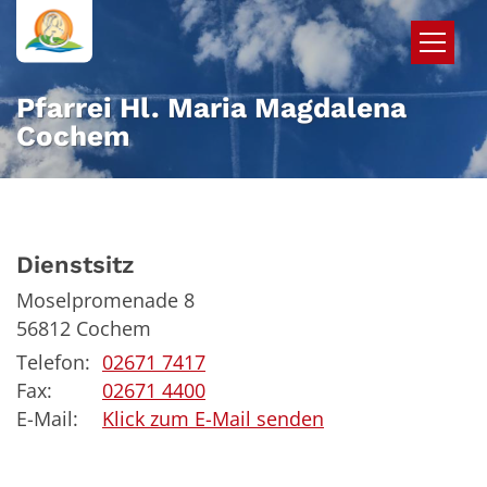
Zum Inhalt springen
Pfarrei Hl. Maria Magdalena
Cochem
Dienstsitz
Moselpromenade 8
56812
Cochem
Telefon:
02671 7417
Fax:
02671 4400
E-Mail:
Klick zum E-Mail senden