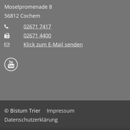
Moselpromenade 8
56812
Cochem
02671 7417
02671 4400
Klick zum E-Mail senden
Bistum Trier auf YouTube
© Bistum Trier
Impressum
Datenschutzerklärung